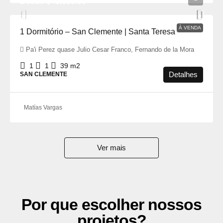
Desde
$43,680.00
À VENDA
1 Dormitório – San Clemente | Santa Teresa
Pa'i Perez quase Julio Cesar Franco, Fernando de la Mora
1
1
39
m2
Detalhes
SAN CLEMENTE
Matías Vargas
Ver mais
Por que escolher nossos
projetos?