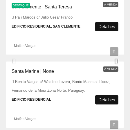
À VENDA
DESTAQUE
San Clemente | Santa Teresa
Pa´i Marcos c/ Julio César Franco
Detalhes
EDIFICIO RESIDENCIAL, SAN CLEMENTE
Matías Vargas
À VENDA
Santa Marina | Norte
Benito Vargas c/ Waldino Lovera, Barrio Mariscal López,
Fernando de la Mora Zona Norte, Paraguay.
Detalhes
EDIFICIO RESIDENCIAL
Matías Vargas