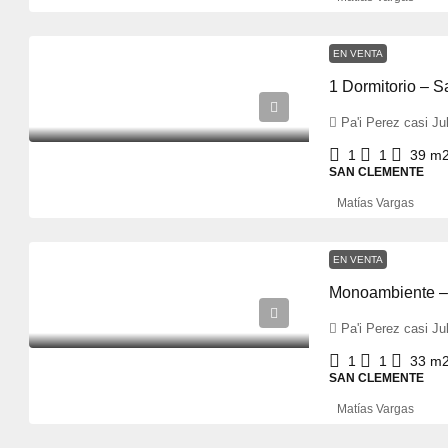
EN VENTA
1 Dormitorio – S
Pa'i Perez casi J
1
1
39
m
SAN CLEMENTE
Matías Vargas
EN VENTA
Monoambiente – 
Pa'i Perez casi J
1
1
33
m
SAN CLEMENTE
Matías Vargas