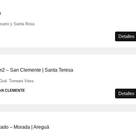
á
osario y Santa Rosa
Detalles
 m2 – San Clemente | Santa Teresa
ral. Torreani Viera
AN CLEMENTE
Detalles
rado – Morada | Areguá