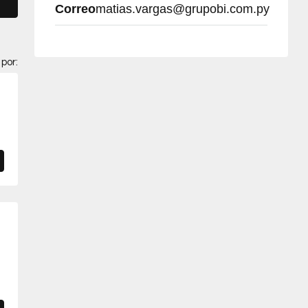
Correo
matias.vargas@grupobi.com.py
por: