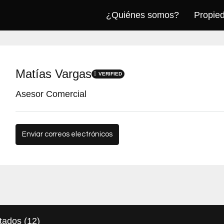
¿Quiénes somos?
Propie
Matías Vargas
VERIFIED
Asesor Comercial
Enviar correos electrónicos
tados (12)