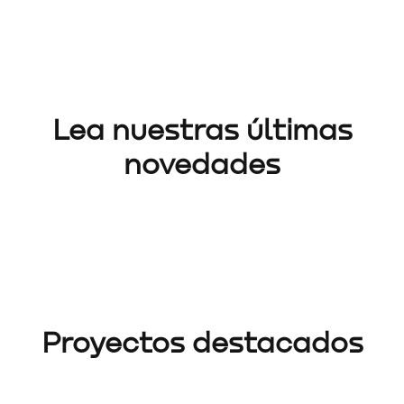
Lea nuestras últimas
novedades
San Clemente |
Santa Teresa
Proyectos destacados
Santa Marina | Norte
EDIFICIO RESIDENCIAL, SAN
CLEMENTE
EDIFICIO RESIDENCIAL